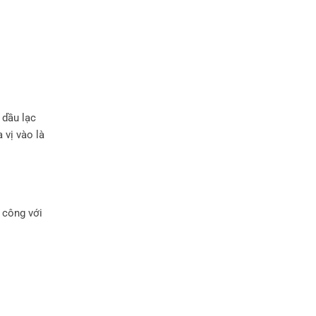
 dầu lạc
 vị vào là
 công với