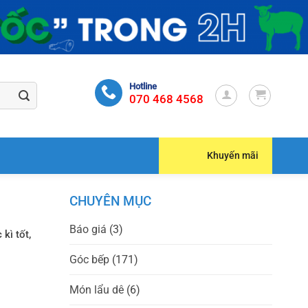
Hotline
070 468 4568
Khuyến mãi
CHUYÊN MỤC
Báo giá
(3)
kì tốt,
Góc bếp
(171)
Món lẩu dê
(6)