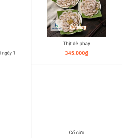
Thịt dê phay
345.000
₫
i ngày 1
Cổ cừu