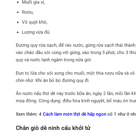
Muối gia vị,
Rượu,
Vỏ quýt khô,
Lượng vừa đủ
Đương quy rửa sạch, để ráo nước, gừng rửa sạch thái thành 
vào chảo dầu sôi cùng với gừng, xào trong 5 phút, cho 3 thì
quy và nước lạnh ngâm trong nửa giờ.
Đun to lửa cho sôi xong cho muối, một thìa rượu nữa và vỏ 
chín nhừ. Khi ăn bỏ bó đương quy đi.
Ăn nước nấu thịt dê này trước bữa ăn, ngày 2 lần, mỗi lần 
mùa đông. Công dụng: điều hòa kinh nguyệt, bổ máu ôn trun
Xem thêm: 4
Cách làm món thịt dê hấp ngon
số 1 như ở nh
Chân giò dê ninh cẩu khởi tử