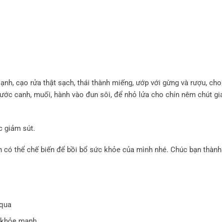
ạnh, cạo rửa thật sạch, thái thành miếng, ướp với gừng và rượu, cho
ớc canh, muối, hành vào đun sôi, để nhỏ lửa cho chín nêm chút gia
c giảm sút.
n có thể chế biến để bồi bổ sức khỏe của mình nhé. Chúc bạn thành
 qua
g khỏe mạnh