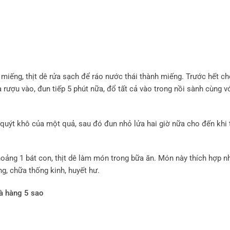
miếng, thịt dê rửa sạch để ráo nước thái thành miếng. Trước hết cho
a rượu vào, đun tiếp 5 phút nữa, đổ tất cả vào trong nồi sành cùng 
quýt khô của một quả, sau đó đun nhỏ lửa hai giờ nữa cho đến khi t
khoảng 1 bát con, thịt dê làm món trong bữa ăn. Món này thích hợp n
g, chữa thống kinh, huyết hư.
à hàng 5 sao