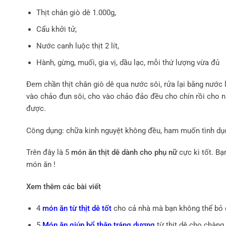
Thịt chân giò dê 1.000g,
Cẩu khởi tử,
Nước canh luộc thịt 2 lít,
Hành, gừng, muối, gia vị, dầu lạc, mỗi thứ lượng vừa đủ
Đem chần thịt chân giò dê qua nước sôi, rửa lại bằng nước l
vào chảo đun sôi, cho vào chảo đảo đều cho chín rồi cho nư
được.
Công dụng: chữa kinh nguyệt không đều, ham muốn tình dụ
Trên đây là 5
món ăn thịt dê dành cho phụ nữ
cực kì tốt. Bạ
món ăn !
Xem thêm các bài viết
4
món ăn từ thịt dê tốt
cho cả nhà mà bạn không thể bỏ
5
Món ăn giúp bổ thận tráng dương
từ thịt dê cho chàn