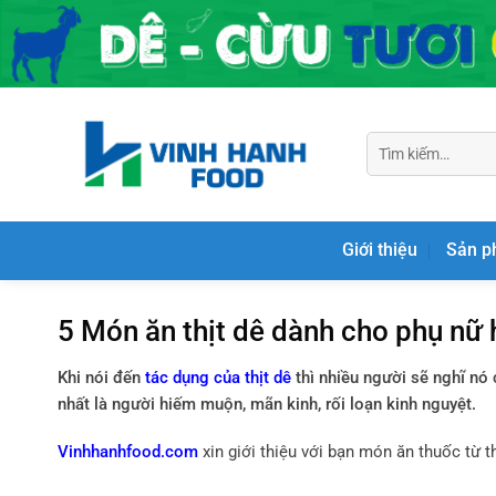
Chuyển
đến
nội
dung
Tìm
kiếm:
Giới thiệu
Sản 
5 Món ăn thịt dê dành cho phụ nữ
Khi nói đến
tác dụng của thịt dê
thì nhiều người sẽ nghĩ nó 
nhất là người hiếm muộn, mãn kinh, rối loạn kinh nguyệt.
Vinhhanhfood.com
xin giới thiệu với bạn món ăn thuốc từ t