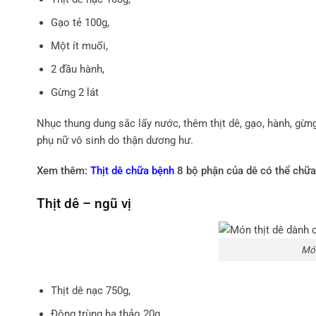
Gạo tẻ 100g,
Một ít muối,
2 đầu hành,
Gừng 2 lát
Nhục thung dung sắc lấy nước, thêm thịt dê, gạo, hành, gừn
phụ nữ vô sinh do thận dương hư.
Xem thêm:
Thịt dê chữa bệnh
8 bộ phận của dê có thể chữ
Thịt dê – ngũ vị
Món
Thịt dê nạc 750g,
Đông trùng hạ thảo 20g,