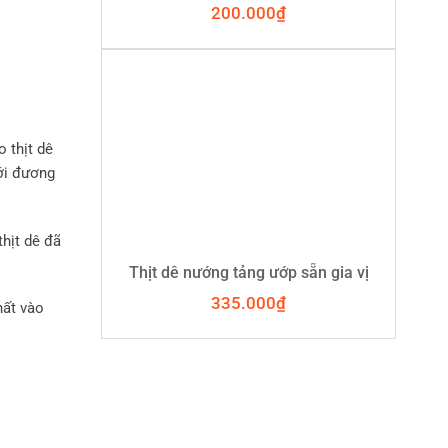
200.000
₫
 thịt dê
với đương
hịt dê đã
Thịt dê nướng tảng ướp sẵn gia vị
335.000
₫
hất vào