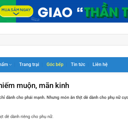
phẩm
Trang trại
Góc bếp
Tin tức
Liên hệ
 hiếm muộn, mãn kinh
chỉ dành cho phái mạnh. Nhưng món ăn thịt dê dành cho phụ nữ cực 
hịt dê dành riêng cho phụ nữ.