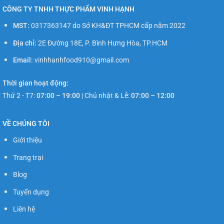
biến
biến
CÔNG TY TNHH THỰC PHẨM VINH HẠNH
thể.
thể.
Các
Các
MST:
0317363147 do Sở KH&ĐT TPHCM cấp năm 2022
tùy
tùy
Địa chỉ:
2E Đường 18E, P. Bình Hưng Hòa, TP.HCM
chọn
chọn
có
có
Email:
vinhhanhfood910@gmail.com
thể
thể
được
được
Thời gian hoạt động:
chọn
chọn
Thứ 2 - T7:
07:00 – 19:00
|
Chủ nhật & Lễ:
07:00 – 12:00
trên
trên
trang
trang
sản
sản
VỀ CHÚNG TÔI
phẩm
phẩm
Giới thiệu
Trang trại
Blog
Tuyển dụng
Liên hệ