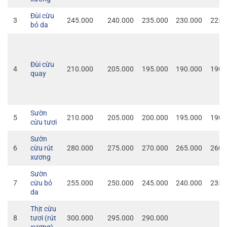
Đùi cừu
3
245.000
240.000
235.000
230.000
225.
bỏ da
Đùi cừu
4
210.000
205.000
195.000
190.000
190.
quay
Sườn
5
210.000
205.000
200.000
195.000
190.
cừu tươi
Sườn
6
cừu rút
280.000
275.000
270.000
265.000
260.
xương
Sườn
7
cừu bỏ
255.000
250.000
245.000
240.000
235.
da
Thịt cừu
8
tươi (rút
300.000
295.000
290.000