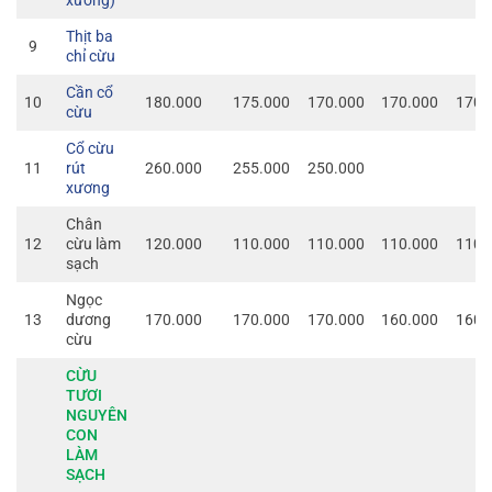
xương)
Thịt ba
9
chỉ cừu
Cần cổ
10
180.000
175.000
170.000
170.000
170.
cừu
Cổ cừu
11
rút
260.000
255.000
250.000
xương
Chân
12
cừu làm
120.000
110.000
110.000
110.000
110.
sạch
Ngọc
13
dương
170.000
170.000
170.000
160.000
160.
cừu
CỪU
TƯƠI
NGUYÊN
CON
LÀM
SẠCH