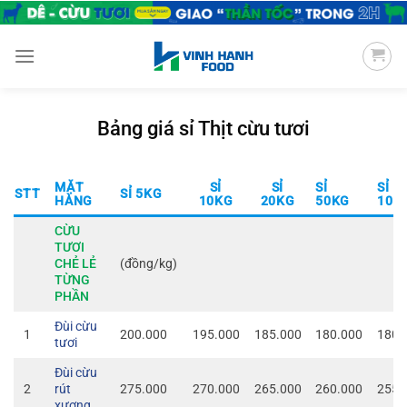
Chuyển
đến
nội
dung
Bảng giá sỉ Thịt cừu tươi
MẶT
SỈ
SỈ
SỈ
SỈ
STT
SỈ 5KG
HÀNG
10KG
20KG
50KG
100
CỪU
TƯƠI
CHẺ LẺ
(đồng/kg)
TỪNG
PHẦN
Đùi cừu
1
200.000
195.000
185.000
180.000
180.
tươi
Đùi cừu
2
rút
275.000
270.000
265.000
260.000
255.
xương