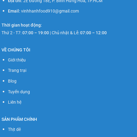
Địa chỉ:
2E Đường 18E, P. Bình Hưng Hòa, TP.HCM
Email:
vinhhanhfood910@gmail.com
Thời gian hoạt động:
Thứ 2 - T7:
07:00 – 19:00
|
Chủ nhật & Lễ:
07:00 – 12:00
VỀ CHÚNG TÔI
Giới thiệu
Trang trại
Blog
Tuyển dụng
Liên hệ
SẢN PHẨM CHÍNH
Thịt dê