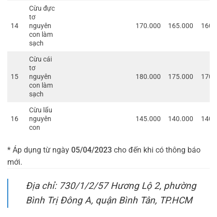
Cừu đực
tơ
14
nguyên
170.000
165.000
160.
con làm
sạch
Cừu cái
tơ
15
nguyên
180.000
175.000
170.
con làm
sạch
Cừu lẩu
16
nguyên
145.000
140.000
140.
con
* Áp dụng từ ngày
05/04/2023
cho đến khi có thông báo
mới.
Địa chỉ: 730/1/2/57 Hương Lộ 2, phường
Bình Trị Đông A, quận Bình Tân, TP.HCM