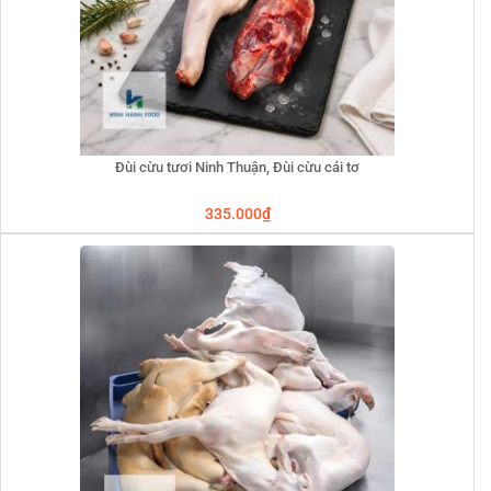
Đùi cừu tươi Ninh Thuận, Đùi cừu cái tơ
335.000
₫