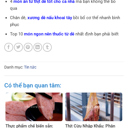
4
món ăn từ thịt dê tốt cho cả nhà
mà bạn không thể bỏ
qua
Chân dê,
xương dê nấu khoai tây
bồi bổ cơ thể nhanh bình
phục
Top 10
món ngon nên thuốc từ dê
nhất định bạn phải biết
Danh mục:
Tin tức
Có thể bạn quan tâm:
Thực phẩm chế biến sẵn:
Thịt Cừu Nhập Khẩu: Phân