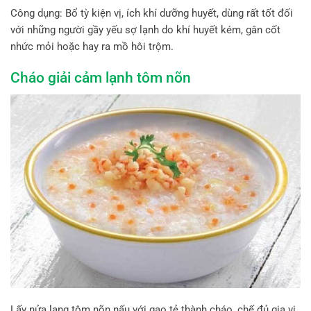
Công dụng: Bổ tỳ kiện vị, ích khí dưỡng huyết, dùng rất tốt đối
với những người gầy yếu sợ lạnh do khí huyết kém, gân cốt
nhức mỏi hoặc hay ra mồ hôi trộm.
Cháo giải cảm lạnh tôm nõn
Lấy nửa lạng tôm nõn nấu với gạo tẻ thành cháo, chế đủ gia vị,