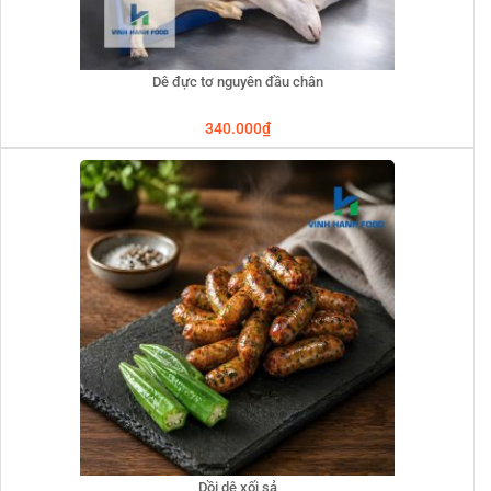
Dê đực tơ nguyên đầu chân
340.000
₫
Dồi dê xối sả