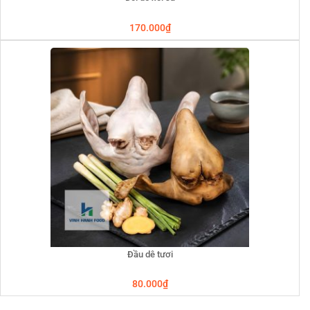
170.000
₫
Đầu dê tươi
80.000
₫