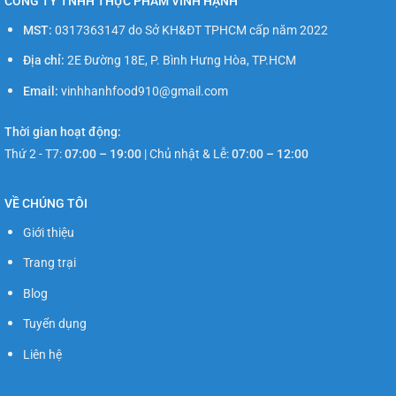
CÔNG TY TNHH THỰC PHẨM VINH HẠNH
MST:
0317363147 do Sở KH&ĐT TPHCM cấp năm 2022
Địa chỉ:
2E Đường 18E, P. Bình Hưng Hòa, TP.HCM
Email:
vinhhanhfood910@gmail.com
Thời gian hoạt động:
Thứ 2 - T7:
07:00 – 19:00
|
Chủ nhật & Lễ:
07:00 – 12:00
VỀ CHÚNG TÔI
Giới thiệu
Trang trại
Blog
Tuyển dụng
Liên hệ