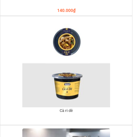
140.000
₫
Cà ri dê