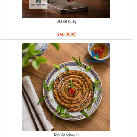
Đùi dê quay
360.000
₫
Dồi dê khoanh