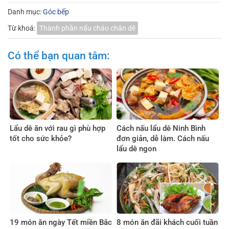
Danh mục:
Góc bếp
Từ khoá:
Thành phần nấu cháo chân dê
Có thể bạn quan tâm:
Lẩu dê ăn với rau gì phù hợp
Cách nấu lẩu dê Ninh Bình
tốt cho sức khỏe?
đơn giản, dễ làm. Cách nấu
lẩu dê ngon
19 món ăn ngày Tết miền Bắc
8 món ăn đãi khách cuối tuần