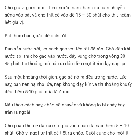
Cho gia vị gồm muối, tiêu, nước mắm, hành đã băm nhuyễn,
gừng vào bát và cho thịt dê vào để 15 – 30 phút cho thịt ngấm
hết gia vị.
Phi thơm hành, xào dê chín tới.
Đun sẵn nước sôi, vo sạch gạo vớt lên rồi để ráo. Chờ đến khi
nước sôi thì cho gạo vào nước, đậy vung chờ trong vòng 30 –
45 phút, thi thoảng mở nắp ra đảo đều một ít rồi đậy nắp lại.
Sau một khoảng thời gian, gạo sẽ nở ra đều trong nước. Lúc
này, bạn nên hạ nhỏ lửa, nắp không đậy kín và thi thoảng khuấy
đều thêm 5-10 phút nữa là được.
Nấu theo cách này, cháo sẽ nhuyễn và không lo bị cháy hay
tràn ra ngoài.
Cho phần thịt dê đã xào sơ qua vào cháo đã nấu thêm 5 – 10
phút. Chờ vị ngọt từ thịt dê tiết ra cháo. Cuối cùng cho một ít