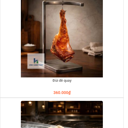
Đùi dê quay
360.000
₫