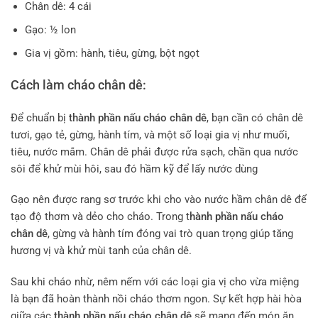
Chân dê: 4 cái
Gạo: ½ lon
Gia vị gồm: hành, tiêu, gừng, bột ngọt
Cách làm cháo chân dê:
Để chuẩn bị
thành phần nấu cháo chân dê
, bạn cần có chân dê
tươi, gạo tẻ, gừng, hành tím, và một số loại gia vị như muối,
tiêu, nước mắm. Chân dê phải được rửa sạch, chần qua nước
sôi để khử mùi hôi, sau đó hầm kỹ để lấy nước dùng
Gạo nên được rang sơ trước khi cho vào nước hầm chân dê để
tạo độ thơm và dẻo cho cháo. Trong t
hành phần nấu cháo
chân dê
, gừng và hành tím đóng vai trò quan trọng giúp tăng
hương vị và khử mùi tanh của chân dê.
Sau khi cháo nhừ, nêm nếm với các loại gia vị cho vừa miệng
là bạn đã hoàn thành nồi cháo thơm ngon. Sự kết hợp hài hòa
giữa các
thành phần nấu cháo chân dê
sẽ mang đến món ăn