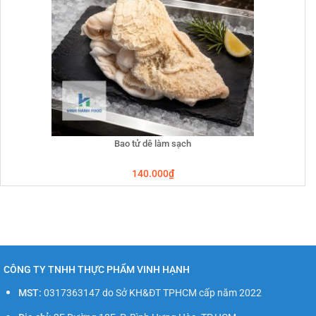
Bao tử dê làm sạch
140.000
₫
CÔNG TY TNHH THỰC PHẨM VINH HẠNH
MST:
0317363147 do Sở KH&ĐT TPHCM cấp năm 2022