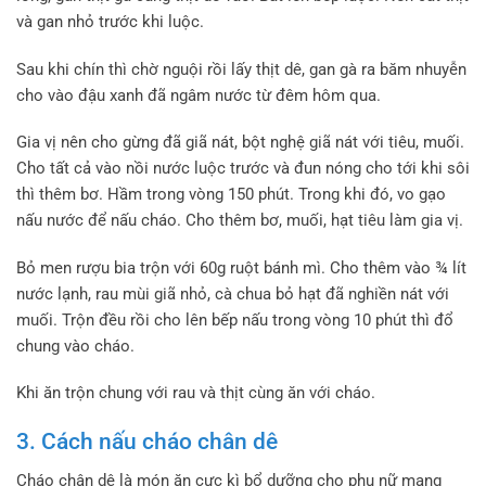
và gan nhỏ trước khi luộc.
Sau khi chín thì chờ nguội rồi lấy thịt dê, gan gà ra băm nhuyễn
cho vào đậu xanh đã ngâm nước từ đêm hôm qua.
Gia vị nên cho gừng đã giã nát, bột nghệ giã nát với tiêu, muối.
Cho tất cả vào nồi nước luộc trước và đun nóng cho tới khi sôi
thì thêm bơ. Hầm trong vòng 150 phút. Trong khi đó, vo gạo
nấu nước để nấu cháo. Cho thêm bơ, muối, hạt tiêu làm gia vị.
Bỏ men rượu bia trộn với 60g ruột bánh mì. Cho thêm vào ¾ lít
nước lạnh, rau mùi giã nhỏ, cà chua bỏ hạt đã nghiền nát với
muối. Trộn đều rồi cho lên bếp nấu trong vòng 10 phút thì đổ
chung vào cháo.
Khi ăn trộn chung với rau và thịt cùng ăn với cháo.
3. Cách nấu cháo chân dê
Cháo chân dê là món ăn cực kì bổ dưỡng cho phụ nữ mang