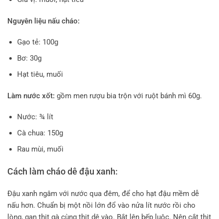
Nguyên liệu nấu cháo:
Gạo tẻ: 100g
Bơ: 30g
Hạt tiêu, muối
Làm nước xốt:
gồm men rượu bia trộn với ruột bánh mì 60g.
Nước: ¾ lít
Cà chua: 150g
Rau mùi, muối
Cách làm cháo dê đậu xanh:
Đậu xanh ngâm với nước qua đêm, để cho hạt đậu mềm dễ
nấu hơn. Chuẩn bị một nồi lớn đổ vào nửa lít nước rồi cho
lòng, gan thịt gà cùng thịt dê vào. Bắt lên bếp luộc. Nên cắt thịt