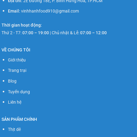
Địa chỉ:
2E Đường 18E, P. Bình Hưng Hòa, TP.HCM
Email:
vinhhanhfood910@gmail.com
Thời gian hoạt động:
Thứ 2 - T7:
07:00 – 19:00
|
Chủ nhật & Lễ:
07:00 – 12:00
VỀ CHÚNG TÔI
Giới thiệu
Trang trại
Blog
Tuyển dụng
Liên hệ
SẢN PHẨM CHÍNH
Thịt dê