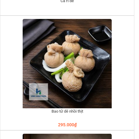
Cà ri dê
Bao tử dê nhồi thịt
295.000
₫