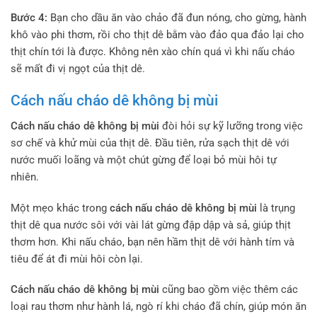
Bước 4:
Bạn cho dầu ăn vào chảo đã đun nóng, cho gừng, hành
khô vào phi thơm, rồi cho thịt dê bằm vào đảo qua đảo lại cho
thịt chín tới là được. Không nên xào chín quá vì khi nấu cháo
sẽ mất đi vị ngọt của thịt dê.
Cách nấu cháo dê không bị mùi
Cách nấu cháo dê không bị mùi
đòi hỏi sự kỹ lưỡng trong việc
sơ chế và khử mùi của thịt dê. Đầu tiên, rửa sạch thịt dê với
nước muối loãng và một chút gừng để loại bỏ mùi hôi tự
nhiên.
Một mẹo khác trong
cách nấu cháo dê không bị mùi
là trụng
thịt dê qua nước sôi với vài lát gừng đập dập và sả, giúp thịt
thơm hơn. Khi nấu cháo, bạn nên hầm thịt dê với hành tím và
tiêu để át đi mùi hôi còn lại.
Cách nấu cháo dê không bị mùi
cũng bao gồm việc thêm các
loại rau thơm như hành lá, ngò rí khi cháo đã chín, giúp món ăn