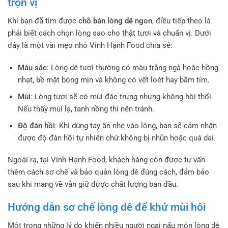
trọn vị
Khi bạn đã tìm được
chỗ bán lòng dê ngon
, điều tiếp theo là
phải biết cách chọn lòng sao cho thật tươi và chuẩn vị. Dưới
đây là một vài mẹo nhỏ Vinh Hạnh Food chia sẻ:
Màu sắc
: Lòng dê tươi thường có màu trắng ngà hoặc hồng
nhạt, bề mặt bóng mịn và không có vết loét hay bầm tím.
Mùi
: Lòng tươi sẽ có mùi đặc trưng nhưng không hôi thối.
Nếu thấy mùi lạ, tanh nồng thì nên tránh.
Độ đàn hồi
: Khi dùng tay ấn nhẹ vào lòng, bạn sẽ cảm nhận
được độ đàn hồi tự nhiên chứ không bị nhũn hoặc quá dai.
Ngoài ra, tại Vinh Hạnh Food, khách hàng còn được tư vấn
thêm cách sơ chế và bảo quản lòng dê đúng cách, đảm bảo
sau khi mang về vẫn giữ được chất lượng ban đầu.
Hướng dẫn sơ chế lòng dê để khử mùi hôi
Một trong những lý do khiến nhiều người ngại nấu món lòng dê