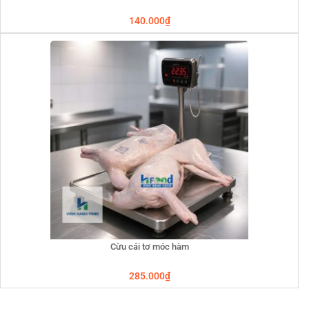
140.000
₫
Cừu cái tơ móc hàm
285.000
₫