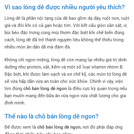
Vì sao lòng dê được nhiều người yêu thích?
Lòng dê là phần nội tạng của dê bao gồm dạ dày, ruột non, ruột
già và đôi khi có cả gan hoặc tim. Với kết cấu giòn sần sật, vị
bùi béo đặc trưng cùng mùi thơm đặc biệt khi chế biến đúng
cách, lòng dê đã trở thành nguyên liệu không thể thiếu trong
nhiều món ăn dân dã mà đậm đà.
Không chỉ ngon miệng, lòng dê còn mang lại nhiều giá trị dinh
dưỡng như protein, sắt, kẽm và một số loại vitamin nhóm B.
Đặc biệt, khi được làm sạch và sơ chế kỹ, các món từ lòng dê
sẽ vừa hấp dẫn vừa an toàn cho sức khỏe. Chính vì vậy, việc
tìm đúng
chỗ bán lòng dê ngon
là điều cực kỳ quan trọng nếu
bạn muốn mang đến bữa ăn vừa ngon vừa chất lượng cho gia
đình mình.
Thế nào là chỗ bán lòng dê ngon?
Để được xem là
chỗ bán lòng dê ngon
, nơi đó phải đáp ứng