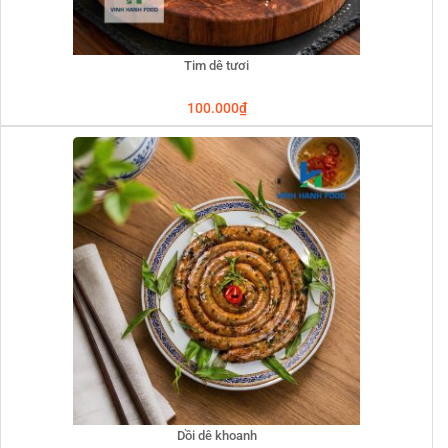
Tim dê tươi
100.000
₫
Dồi dê khoanh