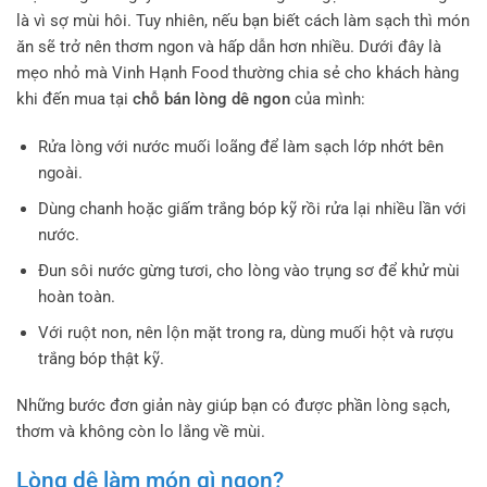
là vì sợ mùi hôi. Tuy nhiên, nếu bạn biết cách làm sạch thì món
ăn sẽ trở nên thơm ngon và hấp dẫn hơn nhiều. Dưới đây là
mẹo nhỏ mà Vinh Hạnh Food thường chia sẻ cho khách hàng
khi đến mua tại
chỗ bán lòng dê ngon
của mình:
Rửa lòng với nước muối loãng để làm sạch lớp nhớt bên
ngoài.
Dùng chanh hoặc giấm trắng bóp kỹ rồi rửa lại nhiều lần với
nước.
Đun sôi nước gừng tươi, cho lòng vào trụng sơ để khử mùi
hoàn toàn.
Với ruột non, nên lộn mặt trong ra, dùng muối hột và rượu
trắng bóp thật kỹ.
Những bước đơn giản này giúp bạn có được phần lòng sạch,
thơm và không còn lo lắng về mùi.
Lòng dê làm món gì ngon?