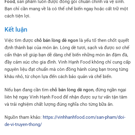
Food
, sản phẩm luôn được đóng gói chuẩn chỉnh và vệ sinh.
Bạn chỉ cần mang về là có thể chế biến ngay hoặc cất trữ một
cách tiện lợi.
Kết luận
Việc tìm được
chỗ bán lòng dê ngon
là yếu tố then chốt quyết
định thành bại của món ăn. Lòng dê tươi, sạch và được sơ chế
cẩn thận sẽ giúp bạn dễ dàng chế biến những món ăn đậm đà,
đầy cảm xúc cho gia đình. Vinh Hạnh Food không chỉ cung cấp
nguyên liệu đạt chuẩn mà còn đồng hành cùng bạn trong từng
khâu nhỏ, từ chọn lựa đến cách bảo quản và chế biến.
Nếu bạn đang cần tìm
chỗ bán lòng dê ngon
, đừng ngần ngại
liên hệ ngay Vinh Hạnh Food để nhận được sự tư vấn tận tâm
và trải nghiệm chất lượng đúng nghĩa cho từng bữa ăn.
Nguồn tham khảo:
https://vinhhanhfood.com/san-pham/doi-
de-vi-truyen-thong/