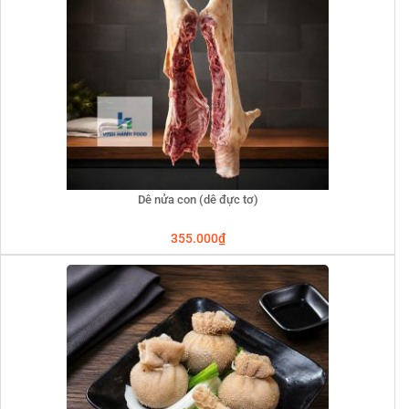
Dê nửa con (dê đực tơ)
355.000
₫