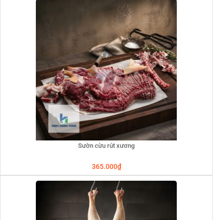
Sườn cừu rút xương
365.000
₫