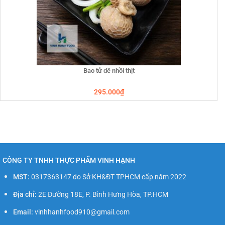
Bao tử dê nhồi thịt
295.000
₫
CÔNG TY TNHH THỰC PHẨM VINH HẠNH
MST:
0317363147 do Sở KH&ĐT TPHCM cấp năm 2022
Địa chỉ:
2E Đường 18E, P. Bình Hưng Hòa, TP.HCM
Email:
vinhhanhfood910@gmail.com