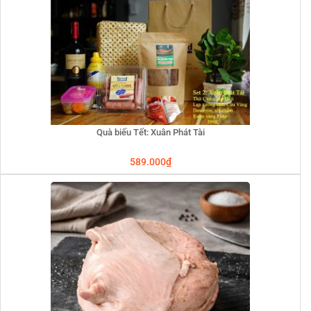
Quà biếu Tết: Xuân Phát Tài
589.000
₫