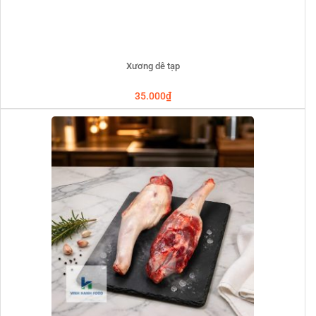
Xương dê tạp
35.000
₫