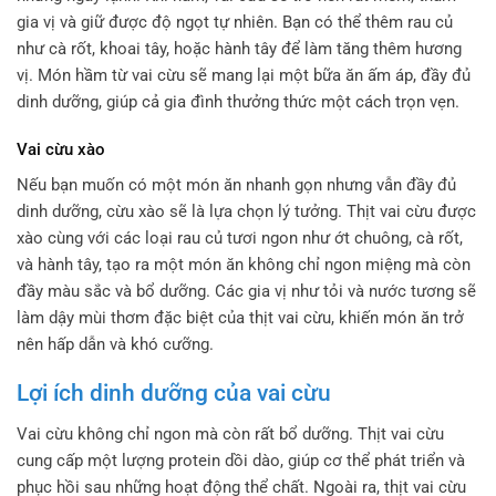
gia vị và giữ được độ ngọt tự nhiên. Bạn có thể thêm rau củ
như cà rốt, khoai tây, hoặc hành tây để làm tăng thêm hương
vị. Món hầm từ vai cừu sẽ mang lại một bữa ăn ấm áp, đầy đủ
dinh dưỡng, giúp cả gia đình thưởng thức một cách trọn vẹn.
Vai cừu xào
Nếu bạn muốn có một món ăn nhanh gọn nhưng vẫn đầy đủ
dinh dưỡng, cừu xào sẽ là lựa chọn lý tưởng. Thịt vai cừu được
xào cùng với các loại rau củ tươi ngon như ớt chuông, cà rốt,
và hành tây, tạo ra một món ăn không chỉ ngon miệng mà còn
đầy màu sắc và bổ dưỡng. Các gia vị như tỏi và nước tương sẽ
làm dậy mùi thơm đặc biệt của thịt vai cừu, khiến món ăn trở
nên hấp dẫn và khó cưỡng.
Lợi ích dinh dưỡng của vai cừu
Vai cừu không chỉ ngon mà còn rất bổ dưỡng. Thịt vai cừu
cung cấp một lượng protein dồi dào, giúp cơ thể phát triển và
phục hồi sau những hoạt động thể chất. Ngoài ra, thịt vai cừu