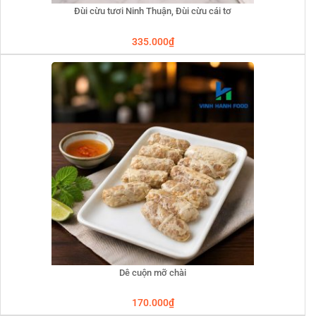
Đùi cừu tươi Ninh Thuận, Đùi cừu cái tơ
335.000
₫
Dê cuộn mỡ chài
170.000
₫