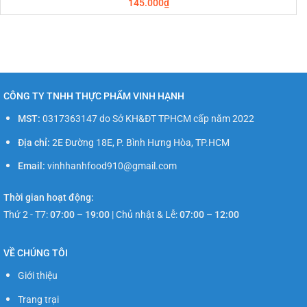
145.000
₫
CÔNG TY TNHH THỰC PHẨM VINH HẠNH
MST:
0317363147 do Sở KH&ĐT TPHCM cấp năm 2022
Địa chỉ:
2E Đường 18E, P. Bình Hưng Hòa, TP.HCM
Email:
vinhhanhfood910@gmail.com
Thời gian hoạt động:
Thứ 2 - T7:
07:00 – 19:00
|
Chủ nhật & Lễ:
07:00 – 12:00
VỀ CHÚNG TÔI
Giới thiệu
Trang trại