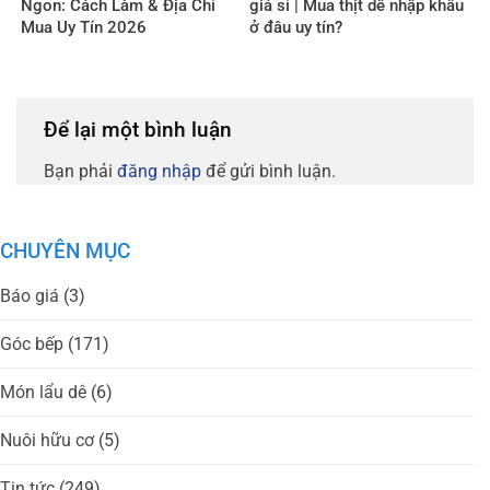
Ngon: Cách Làm & Địa Chỉ
giá sỉ | Mua thịt dê nhập khẩu
Mua Uy Tín 2026
ở đâu uy tín?
Để lại một bình luận
Bạn phải
đăng nhập
để gửi bình luận.
CHUYÊN MỤC
Báo giá
(3)
Góc bếp
(171)
Món lẩu dê
(6)
Nuôi hữu cơ
(5)
Tin tức
(249)