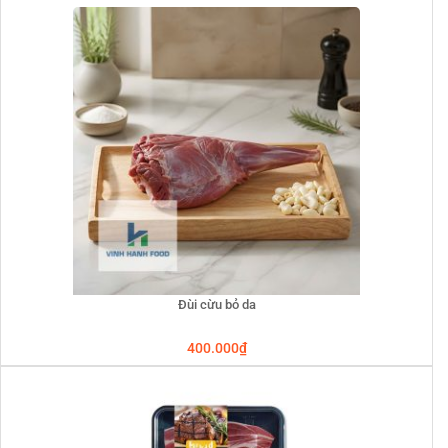
Đùi cừu bỏ da
400.000
₫