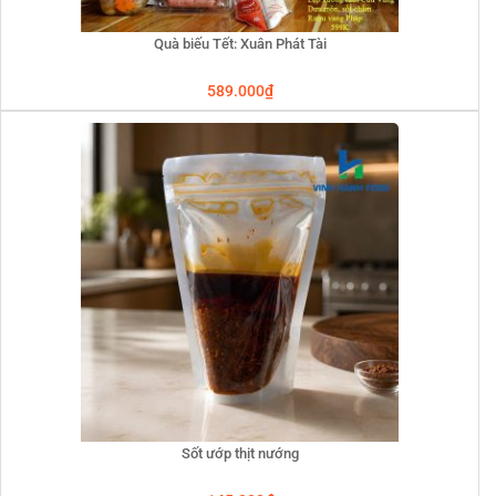
Quà biếu Tết: Xuân Phát Tài
589.000
₫
Sốt ướp thịt nướng