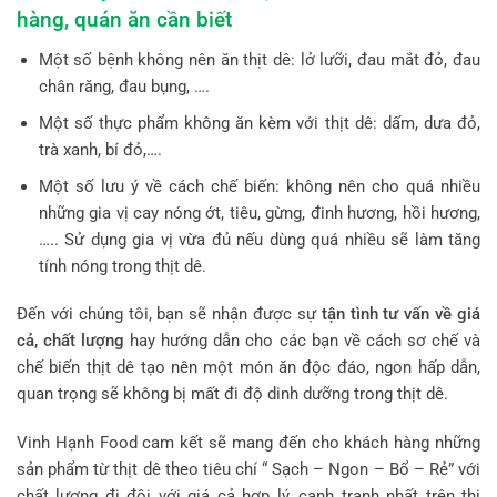
hàng, quán ăn cần biết
Một số bệnh không nên ăn thịt dê: lở lưỡi, đau mắt đỏ, đau
chân răng, đau bụng, ….
Một số thực phẩm không ăn kèm với thịt dê: dấm, dưa đỏ,
trà xanh, bí đỏ,….
Một số lưu ý về cách chế biến: không nên cho quá nhiều
những gia vị cay nóng ớt, tiêu, gừng, đinh hương, hồi hương,
….. Sử dụng gia vị vừa đủ nếu dùng quá nhiều sẽ làm tăng
tính nóng trong thịt dê.
Đến với chúng tôi, bạn sẽ nhận được sự
tận tình tư vấn về giá
cả, chất lượng
hay hướng dẫn cho các bạn về cách sơ chế và
chế biến thịt dê tạo nên một món ăn độc đáo, ngon hấp dẫn,
quan trọng sẽ không bị mất đi độ dinh dưỡng trong thịt dê.
Vinh Hạnh Food cam kết sẽ mang đến cho khách hàng những
sản phẩm từ thịt dê theo tiêu chí “ Sạch – Ngon – Bổ – Rẻ” với
chất lượng đi đôi với giá cả hợp lý, cạnh tranh nhất trên thị