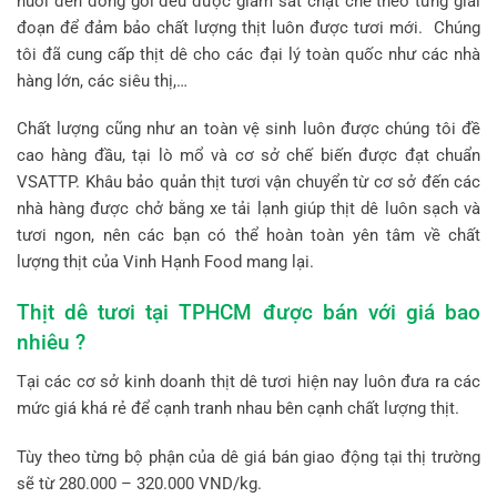
nuôi đến đóng gói đều được giám sát chặt chẽ theo từng giai
đoạn để đảm bảo chất lượng thịt luôn được tươi mới. Chúng
tôi đã cung cấp thịt dê cho các đại lý toàn quốc như các nhà
hàng lớn, các siêu thị,…
Chất lượng cũng như an toàn vệ sinh luôn được chúng tôi đề
cao hàng đầu, tại lò mổ và cơ sở chế biến được đạt chuẩn
VSATTP. Khâu bảo quản thịt tươi vận chuyển từ cơ sở đến các
nhà hàng được chở bằng xe tải lạnh giúp thịt dê luôn sạch và
tươi ngon, nên các bạn có thể hoàn toàn yên tâm về chất
lượng thịt của Vinh Hạnh Food mang lại.
Thịt dê tươi tại TPHCM được bán với giá bao
nhiêu ?
Tại các cơ sở kinh doanh thịt dê tươi hiện nay luôn đưa ra các
mức giá khá rẻ để cạnh tranh nhau bên cạnh chất lượng thịt.
Tùy theo từng bộ phận của dê giá bán giao động tại thị trường
sẽ từ 280.000 – 320.000 VND/kg.