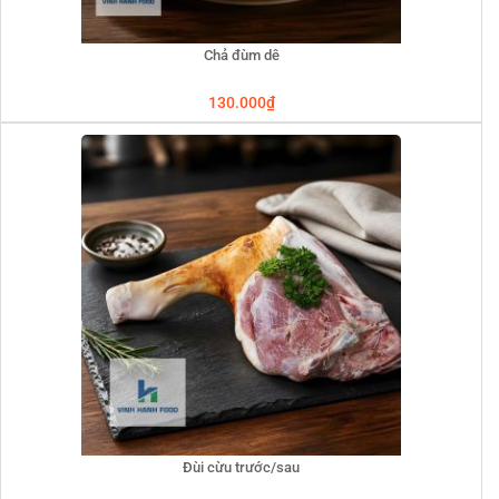
Chả đùm dê
130.000
₫
Đùi cừu trước/sau