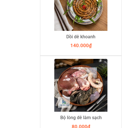
Dồi dê khoanh
140.000
₫
Bộ lòng dê làm sạch
80.000
₫