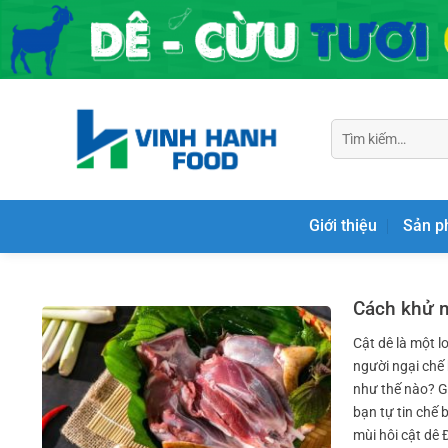
Chuyển
đến
nội
dung
Tìm
kiếm:
Giới thiệu
Sản 
Cách khử m
Cật dê là một l
người ngại chế 
như thế nào? Gi
bạn tự tin chế
mùi hôi cật dê 