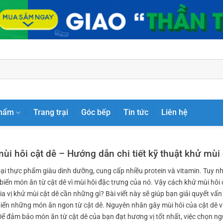
phẩm
Trang trại
Góc bếp
Tin tức
Liên hệ
ùi hôi cật dê – Hướng dẫn chi tiết kỹ thuật khử mùi 
oại thực phẩm giàu dinh dưỡng, cung cấp nhiều protein và vitamin. Tuy nh
biến món ăn từ cật dê vì mùi hôi đặc trưng của nó. Vậy cách khử mùi hôi 
a vị khử mùi cật dê cần những gì? Bài viết này sẽ giúp bạn giải quyết vấn
 biến những món ăn ngon từ cật dê. Nguyên nhân gây mùi hôi của cật dê 
Để đảm bảo món ăn từ cật dê của bạn đạt hương vị tốt nhất, việc chọn ngu