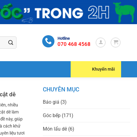
Hotline
070 468 4568
Khuyến mãi
CHUYÊN MỤC
cật dê
Báo giá
(3)
iên, nhiều
cật dê làm
Góc bếp
(171)
 đề này, giúp
và cách khử
Món lẩu dê
(6)
yên liệu tươi