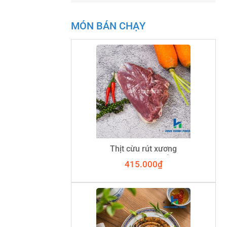
MÓN BÁN CHẠY
Thịt cừu rút xương
(Sườn+Đùi+Cổ)
415.000
₫